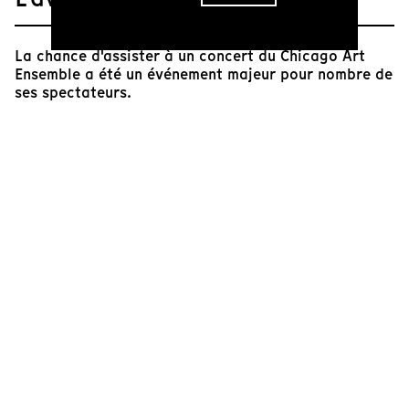
La chance d'assister à un concert du Chicago Art
Ensemble a été un événement majeur pour nombre de
ses spectateurs.
En filmant une répétition du groupe, Penzel et
Humbert font le choix très juste de guider nos sens
pour révéler ou faire revivre cette expérience qui a
gravé dans de nombreuses mémoires la force d'une
cérémonie et la fraicheur de l'inouï.
Dans le temps scellé que constitue l'image filmique,
le choix de longs plans, sur les visages notamment,
de plus en plus serrés, nous incite à rester dans le
temps musical, dans l'espace intérieur de l'écoute le
plus souvent.
Sans un seul plan d'ensemble, par bribes, échos et
silences nous sommes amenés au seuil du cérémonial,
alertés d'un joyau qui nous fascine autant qu'il nous
échappe.
François Waledisch
Ingénieur du son