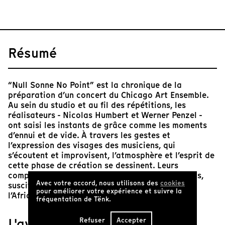
Résumé
“Null Sonne No Point” est la chronique de la
préparation d’un concert du Chicago Art Ensemble.
Au sein du studio et au fil des répétitions, les
réalisateurs - Nicolas Humbert et Werner Penzel -
ont saisi les instants de grâce comme les moments
d’ennui et de vide. À travers les gestes et
l’expression des visages des musiciens, qui
s’écoutent et improvisent, l’atmosphère et l’esprit de
cette phase de création se dessinent. Leurs
compositions suggèrent un voyage dans le temps,
Avec votre accord, nous utilisons des
cookies
suscité par un appel ancestral aux mythes de
pour améliorer votre expérience et suivre la
l’Afrique.
fréquentation de Tënk.
L'avis de Tënk
Refuser
Accepter