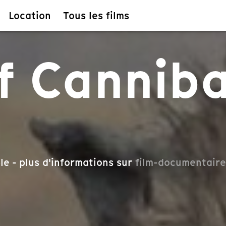
Location
Tous les films
f Canniba
le - plus d'informations sur
film-documentaire