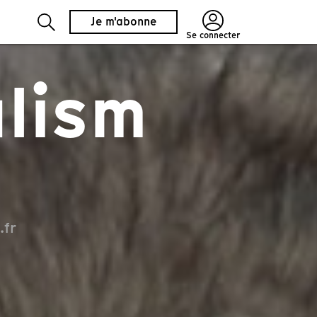
Je m'abonne
Se connecter
lism
.fr