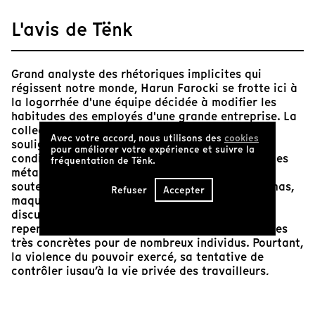
L'avis de Tënk
Grand analyste des rhétoriques implicites qui
régissent notre monde, Harun Farocki se frotte ici à
la logorrhée d'une équipe décidée à modifier les
habitudes des employés d'une grande entreprise. La
collection de détails que constitue le cinéaste
Avec votre accord, nous utilisons des
cookies
souligne le processus de figuration des idées,
pour améliorer votre expérience et suivre la
condition de leur transformation en pratiques. Les
fréquentation de Tënk.
métaphores sont soigneusement choisies et
soutenues par diverses représentations — schémas,
Refuser
Accepter
maquettes et modélisations virtuelles. Les
discussions abstraites de l'équipe qui s'attelle à
repenser le management auront des conséquences
très concrètes pour de nombreux individus. Pourtant,
la violence du pouvoir exercé, sa tentative de
contrôler jusqu’à la vie privée des travailleurs,
manifeste par instants, est généralement occultée
par l'harmonie des images qu'il produit et la
technicité de ses discours.