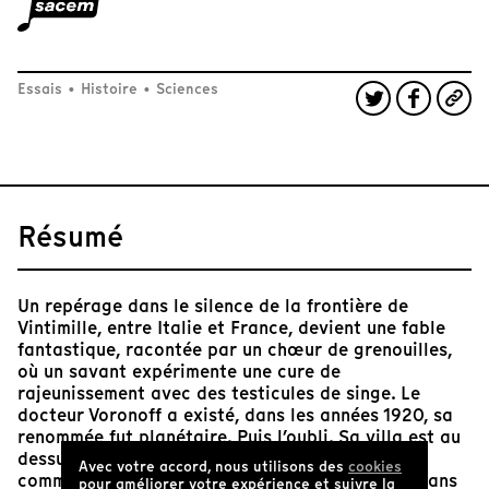
Essais
•
Histoire
•
Sciences
Résumé
Un repérage dans le silence de la frontière de
Vintimille, entre Italie et France, devient une fable
fantastique, racontée par un chœur de grenouilles,
où un savant expérimente une cure de
rajeunissement avec des testicules de singe. Le
docteur Voronoff a existé, dans les années 1920, sa
renommée fut planétaire. Puis l’oubli. Sa villa est au
dessus de la frontière – une frontière du silence,
Avec votre accord, nous utilisons des
cookies
comme si les migrants ne devaient pas exister dans
pour améliorer votre expérience et suivre la