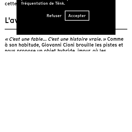
cette Riviera féérique à l’éternel printemps
fréquentation de Tënk.
Refuser
Accepter
L'avis de Tënk
« C'est une fable… C'est une histoire vraie. »
Comme
à son habitude, Giovanni Cioni brouille les pistes et
nous propose un objet hybride, impur, où les
registres, textures et matériaux se superposent et se
répondent. De sa voix calme et posé, il nous amène à
la frontière. À quelques mètres de l'endroit où dans
les années 20 un médecin enfermait des singes dans
des cages pour offrir la jeunesse éternelle à
quelques puissants, on enferme aujourd'hui les
migrants avant de les renvoyer en Italie. Les
illusions des années folles, simultanées à la montée
du fascisme, les films muets où King Kong menaçait
la civilisation, font écho à un présent où le déni est
toujours là. «
Le silence est encore pire que la mort,
comme si cela n'existait pas. »
L'émotion nous gagne
soudain devant une veste abandonnée sur un sentier,