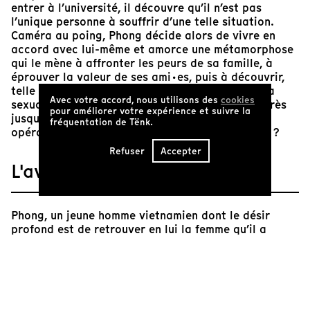
entrer à l’université, il découvre qu’il n’est pas
l’unique personne à souffrir d’une telle situation.
Caméra au poing, Phong décide alors de vivre en
accord avec lui-même et amorce une métamorphose
qui le mène à affronter les peurs de sa famille, à
éprouver la valeur de ses ami·es, puis à découvrir,
telle une adolescente, les jeux de séduction et la
Avec votre accord, nous utilisons des
cookies
sexualité… Le film accompagne Phong au plus près
pour améliorer votre expérience et suivre la
jusqu’à son ultime décision : doit-elle subir une
fréquentation de Tënk.
opération chirurgicale de réattribution sexuelle ?
Refuser
Accepter
L'avis de Tënk
Phong, un jeune homme vietnamien dont le désir
profond est de retrouver en lui la femme qu’il a
toujours été, entreprend sa transformation. Le film
tient, de bout en bout, un équilibre fragile car il n’est
pas aisé pour les spectateur·rices d’être témoins
des accès de colère, des plaintes ou des
provocations de Phong, y compris lorsqu’elle se filme