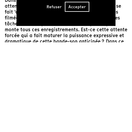
Dans les années 50, après avoir filmé, De Seta
attend le retour de ses rushes. Pour patienter, il se
Refuser
Accepter
fait 'opérateur du son', ré-enregistrant les scènes
filmées, collectant aussi les chants du travail, des
tâches domestiques et d'autres musiques. Il pré-
monte tous ces enregistrements. Est-ce cette attente
forcée qui a fait maturer la puissance expressive et
dramatique de cette bande-son anticipée ? Dans ce
film, sans une parole, une dynamique rare se révèle,
tout y est remarquable, des silences aux fortissimi.
François Waledisch
Ingénieur du son
Cinéaste(s)