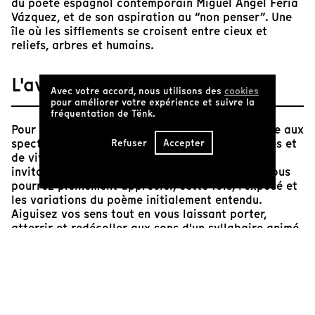
du poète espagnol contemporain Miguel Ángel Feria
Vázquez, et de son aspiration au “non penser”. Une
île où les sifflements se croisent entre cieux et
reliefs, arbres et humains.
L'avis de Tënk
Avec votre accord, nous utilisons des
cookies
pour améliorer votre expérience et suivre la
fréquentation de Tënk.
Pour pleinement goûter ce court film, je conseille aux
spectateur.rices de ne pas activer les sous-titres et
Refuser
Accepter
de vivre cette première expérience comme une
invitation à la divagation. En rejouant le film, vous
pourrez pleinement apprécier, cette fois, l'exposé et
les variations du poème initialement entendu.
Aiguisez vos sens tout en vous laissant porter,
atterrir et redécoller aux sons d'un syllabaire animé
par la dynamique élémentaire du souffle.
François Waledisch
Ingénieur du son