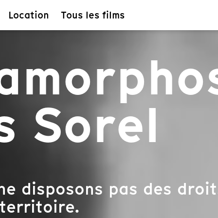
Location
Tous les films
tamorpho
s Sorel
ne disposons pas des droit
territoire.