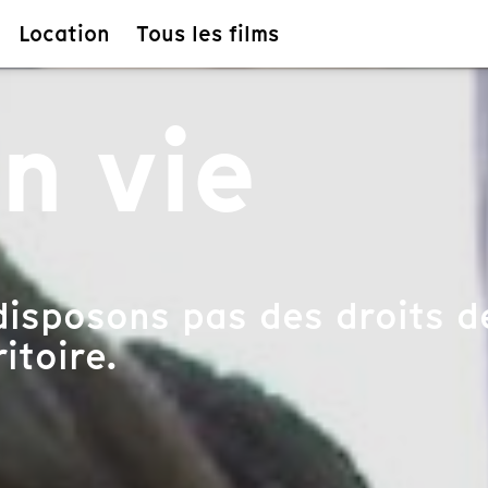
Location
Tous les films
n vie
isposons pas des droits de
itoire.