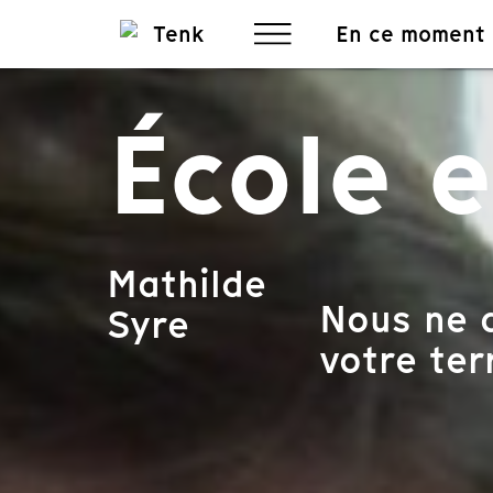
En ce moment
École e
Mathilde
Nous ne d
Syre
votre terr