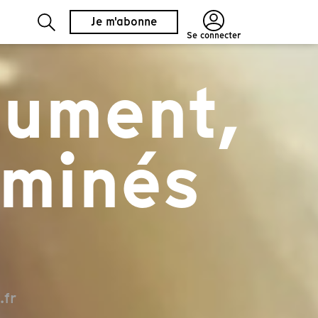
Je m'abonne
Se connecter
lument,
uminés
.fr