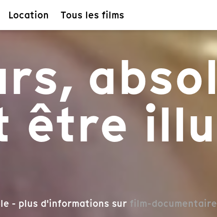
Location
Tous les films
urs, abso
 être ill
le - plus d'informations sur
film-documentaire