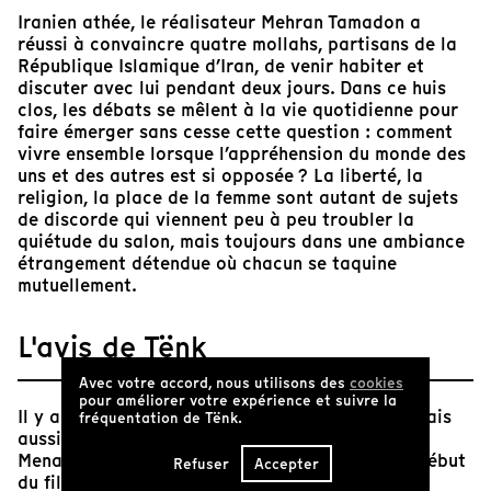
Iranien athée, le réalisateur Mehran Tamadon a
réussi à convaincre quatre mollahs, partisans de la
République Islamique d’Iran, de venir habiter et
discuter avec lui pendant deux jours. Dans ce huis
clos, les débats se mêlent à la vie quotidienne pour
faire émerger sans cesse cette question : comment
vivre ensemble lorsque l’appréhension du monde des
uns et des autres est si opposée ? La liberté, la
religion, la place de la femme sont autant de sujets
de discorde qui viennent peu à peu troubler la
quiétude du salon, mais toujours dans une ambiance
étrangement détendue où chacun se taquine
mutuellement.
L'avis de Tënk
Avec votre accord, nous utilisons des
cookies
pour améliorer votre expérience et suivre la
Il y a chez Mehran Tamadon à fois la légèreté mais
fréquentation de Tënk.
aussi la gravité du funambule sur son fil.
Menacé d'emprisonnement, nous savons dès le début
Refuser
Accepter
du film qu'il risque sa propre liberté.