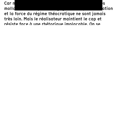
Car même derrière l'apparente décontraction des
mollahs et leurs postures goguenardes, l'intimidation
et la force du régime théocratique ne sont jamais
très loin. Mais le réalisateur maintient le cap et
résiste face à une rhétorique implacable. On se
doute dès le départ que la démarche a peu de
chance d'ébranler les certitudes respectives.
Pourtant, la tentative elle-même devient cet espace,
cette possibilité d'un "vivre ensemble" et c'est toute
la réussite du film.
Eva Tourrent
Réalisatrice, responsable artistique de Tënk
Cinéaste(s)