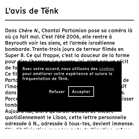
L'avis de Tënk
Dans
Chère N.
, Chantal Partamian pose sa caméra là
où ça fait mal. C’est l’été 2006, elle rentre à
Beyrouth voir les siens, et l’armée israélienne
bombarde. Trente-trois jours de terreur filmés en
Super 8. Ce qui frappe, c’est la douceur de la forme
pour dire l’horreur. La guerre, ici, n’est pas un récit
de faits : c’est une affaire de fantômes.
Avec votre accord, nous utilisons des
cookies
Ce film n’est pas représentatif du travail de
pour améliorer votre expérience et suivre la
fréquentation de Tënk.
Partamian, cinéaste expérimentale et archiviste de
l’image.
Chère N.
est un geste à part, presque naïf
Refuser
Accepter
dans son urgence – essentiel à cet endroit précis.
Parce qu’il rappelle que l’art doit parfois tout laisser
tomber pour témoigner.
Aujourd’hui, alors qu’Israël bombarde encore
quotidiennement le Liban, cette lettre personnelle
adressée à N., adressée à tous·tes, devient immense.
Elle dit l’injustice avec les mots de l’émotion, refuse
l’anesthésie des chiffres. Elle nous rappelle que la