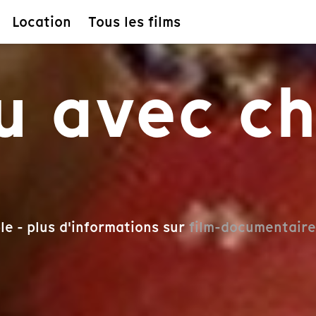
Location
Tous les films
u avec c
le - plus d'informations sur
film-documentaire