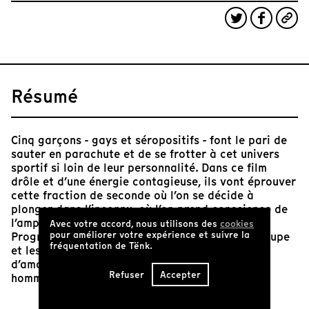
Résumé
Cinq garçons - gays et séropositifs - font le pari de
sauter en parachute et de se frotter à cet univers
sportif si loin de leur personnalité. Dans ce film
drôle et d’une énergie contagieuse, ils vont éprouver
cette fraction de seconde où l’on se décide à
plonger dans l’inconnu, où l’on prend conscience de
l’ampleur du monde et de l’intensité de la vie.
Avec votre accord, nous utilisons des
cookies
pour améliorer votre expérience et suivre la
Progressivement des liens se nouent dans le groupe
fréquentation de Tënk.
et les langues se délient : on parle d’avenir et
d’amour comme on n’en cause rarement entre
Refuser
Accepter
hommes.