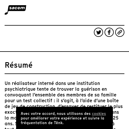
Résumé
Un réalisateur interné dans une institution
psychiatrique tente de trouver la guérison en
convoquant l’ensemble des membres de sa famille
pour un test collectif : il s’agit, à l’aide d’une boîte
de jeu de construction, d’essayer de restituer le plus
exactement possible le bonheur tel qu’il était dans
Avec votre accord, nous utilisons des
cookies
la maison de famille, disparue il y a maintenant 25
pour améliorer votre expérience et suivre la
fréquentation de Tënk.
ans. Si un seul membre de la famille réussissait à