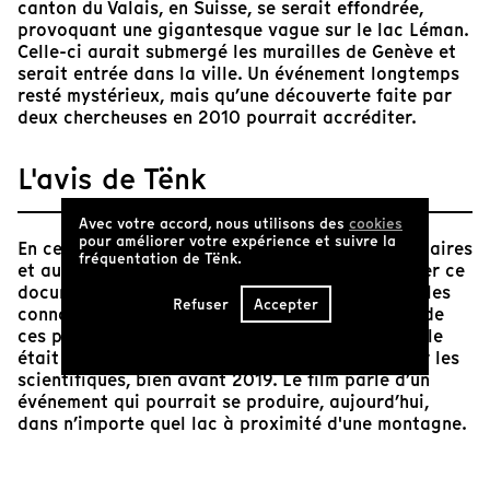
canton du Valais, en Suisse, se serait effondrée,
provoquant une gigantesque vague sur le lac Léman.
Celle-ci aurait submergé les murailles de Genève et
serait entrée dans la ville. Un événement longtemps
resté mystérieux, mais qu’une découverte faite par
deux chercheuses en 2010 pourrait accréditer.
L'avis de Tënk
Avec votre accord, nous utilisons des
cookies
pour améliorer votre expérience et suivre la
En ces temps de catastrophes climatiques, sanitaires
fréquentation de Tënk.
et autres, il me semble indispensable de regarder ce
documentaire qui nous fait appréhender toutes les
Refuser
Accepter
connaissances nécessaires à la compréhension de
ces phénomènes complexes. La pandémie actuelle
était prévue, décrite dans les textes publiés par les
scientifiques, bien avant 2019. Le film parle d’un
événement qui pourrait se produire, aujourd’hui,
dans n’importe quel lac à proximité d'une montagne.
Un tsunami dans un lac ? Cela apparaît comme une
blague ! Un truc qui s’est passé il y a si longtemps,
qu’est-ce qu’on s’en moque ! Pourtant, appréhender