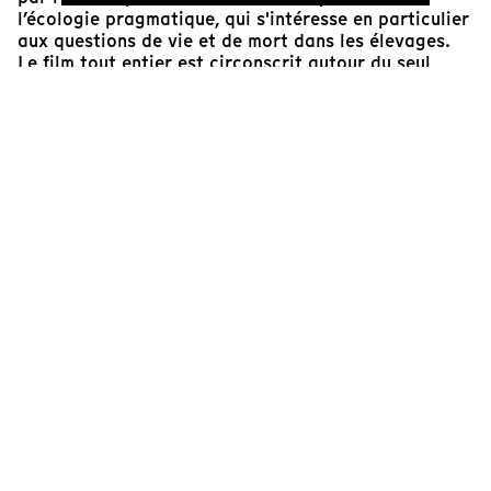
l’écologie pragmatique, qui s'intéresse en particulier
aux questions de vie et de mort dans les élevages.
Le film tout entier est circonscrit autour du seul
univers que compose le troupeau ovin de la bergère
Nathalie, entre attention accordée aux bêtes,
observation de leur état, soin lorsque cela le
nécessite et accompagnement à la vie comme à la
mort de chacune des bêtes. Nathalie a une très
haute idée de ce que doit être son activité. C’est
pour cette raison qu’elle souhaite elle-même pouvoir
accompagner ses bêtes jusqu’à la mise à mort. La
bergère essaye ainsi de trouver la bonne place vis-
à-vis de son troupeau, celle d’intercesseuse,
respectueuse de ses bêtes comme de la vie qui coule
en chacune d’elles. Les bancs-titres qui ponctuent le
film éclairent ce rôle en donnant à lire ses propres
interrogations, plaçant ainsi le spectateur au cœur
de sa pratique diplomatique, selon la belle
expression de Baptiste Morizot. Car ce qui compte
au final, c’est bien la vie du troupeau dans toute son
entièreté.