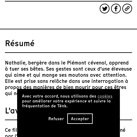
Résumé
Nathalie, bergère dans le Piémont cévenol, apprend
à tuer ses bêtes. Ses gestes sont ceux d’une éleveuse
qui aime et qui mange ses moutons avec attention.
Elle est prise sans relâche dans une interrogation à
propos des manières de bien mourir pour ces êtres
qui nous font vivre. Quel goût a la tendresse ?
Avec votre accord, nous utilisons des
cookies
pour améliorer votre expérience et suivre la
fréquentation de Tënk.
L'avis de Tënk
Refuser
Accepter
Ce film s’inscrit dans un travail de recherche mené
par l’artiste plasticienne Elsa Maury autour de