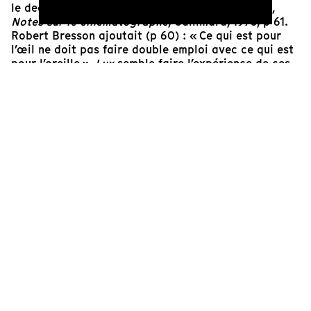
le dedans, l’œil vers le dehors ». Robert Bresson,
Notes sur le cinématographe
, Gallimard, 1975, p 61.
Robert Bresson ajoutait (p 60) : « Ce qui est pour
l’œil ne doit pas faire double emploi avec ce qui est
pour l’oreille ».
Lux
semble faire l’expérience de ces
propositions. Cinématographe ne signifie pas image
et son mais écriture du mouvement. La réduction du
nombre des mouvements n’ouvrirait-elle pas les
imaginaires ?
« … l’absence d’un visage qui parle n’est pas une
infériorité ; c’est une supériorité ; c’est précisément
l’axe de l'intimité, la perspective de l'intimité qui va
s’ouvrir ». Gaston Bachelard,
Le droit de rêver
ed.
PUF, coll. Quadrige, 1970.
Daniel Deshays
Ingénieur du son