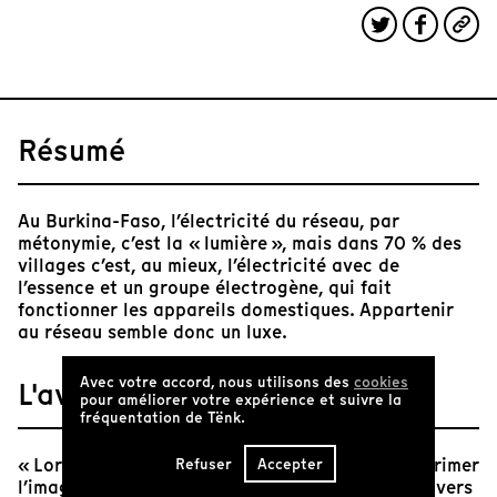
Résumé
Au Burkina-Faso, l’électricité du réseau, par
métonymie, c’est la « lumière », mais dans 70 % des
villages c’est, au mieux, l’électricité avec de
l’essence et un groupe électrogène, qui fait
fonctionner les appareils domestiques. Appartenir
au réseau semble donc un luxe.
Avec votre accord, nous utilisons des
cookies
L'avis de Tënk
pour améliorer votre expérience et suivre la
fréquentation de Tënk.
« Lorsqu’un son peut remplacer une image, supprimer
Refuser
Accepter
l’image ou la neutraliser. L’oreille va davantage vers