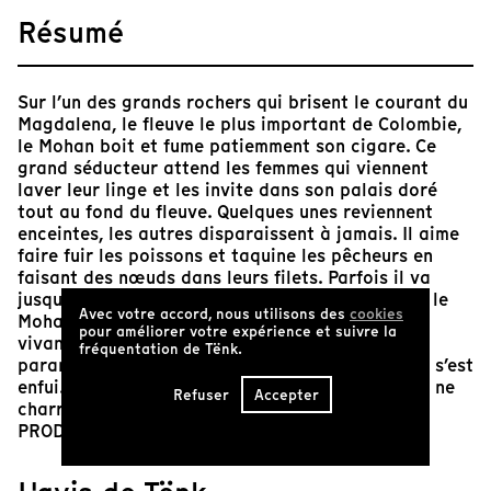
Résumé
Sur l’un des grands rochers qui brisent le courant du
Magdalena, le fleuve le plus important de Colombie,
le Mohan boit et fume patiemment son cigare. Ce
grand séducteur attend les femmes qui viennent
laver leur linge et les invite dans son palais doré
tout au fond du fleuve. Quelques unes reviennent
enceintes, les autres disparaissent à jamais. Il aime
faire fuir les poissons et taquine les pêcheurs en
faisant des nœuds dans leurs filets. Parfois il va
jusqu’à les noyer. Mais aujourd’hui, en Colombie, le
Avec votre accord, nous utilisons des
cookies
Mohan sort de moins en moins car la peur des
pour améliorer votre expérience et suivre la
vivants remplace celle des esprits. Les
fréquentation de Tënk.
paramilitaires sèment la terreur. Même le diable s’est
enfui. Et dans ses entrailles le fleuve Magdalena ne
Refuser
Accepter
charrie désormais plus que des cadavres.
PROD