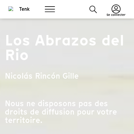
Se connecter
Los Abrazos del
Rio
Nicolás Rincón Gille
Nous ne disposons pas des
droits de diffusion pour votre
territoire.