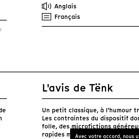
Anglais
Français
y
L'avis de Tënk
de
Un petit classique, à l’humour tr
n
Les contraintes du dispositif d
folle, des microfictions généreu
s
rapides mais aux traits saillant
Avec votre accord, nous u