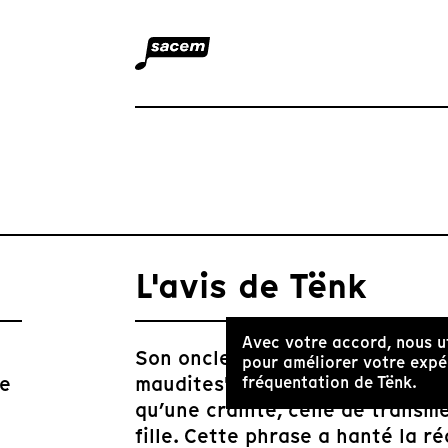
L'avis de Tënk
Avec votre accord, nous u
Son oncle lui avait dit : "Tu de
pour améliorer votre expér
ée
maudites". Quand Mai Hua comm
fréquentation de Tënk.
qu’une crainte, celle de transm
fille. Cette phrase a hanté la ré