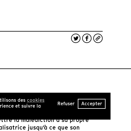
tilisons des
cookies
Refuser
Accepter
scends d’une lignée de femmes
ience et suivre la
ence son cheminement, elle n’a
ettre la malédiction à sa propre
alisatrice jusqu’à ce que son