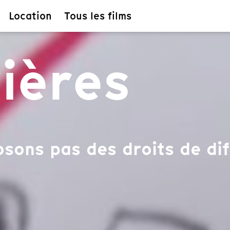
Location
Tous les films
vières
sons pas des droits de dif