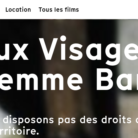
Location
Tous les films
ux Visag
femme Ba
 disposons pas des droits 
rritoire.