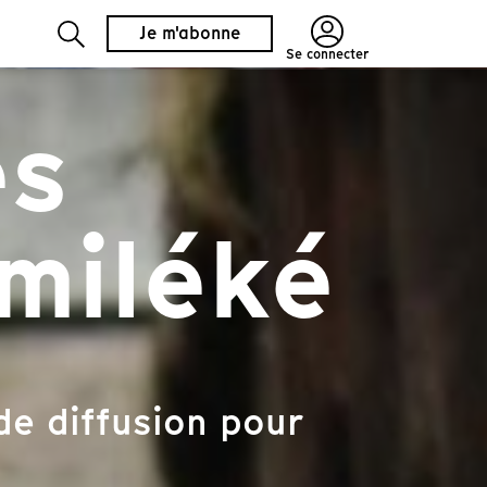
Je m'abonne
Se connecter
es
miléké
de diffusion pour