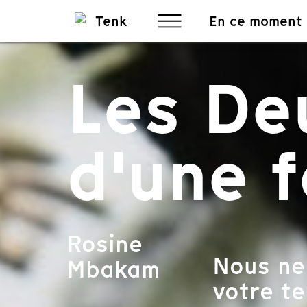
En ce moment
Les De
d'une 
Rosine
Nous ne
Mbakam
votre te