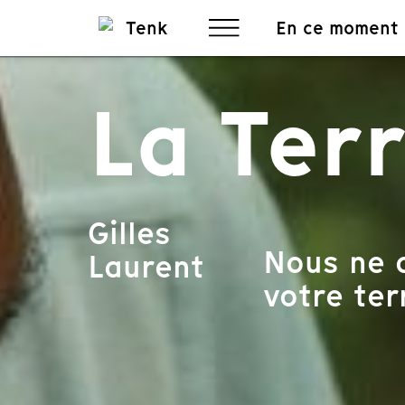
En ce moment
La Ter
Gilles
Nous ne d
Laurent
votre terr