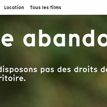
Location
Tous les films
re aband
isposons pas des droits d
itoire.