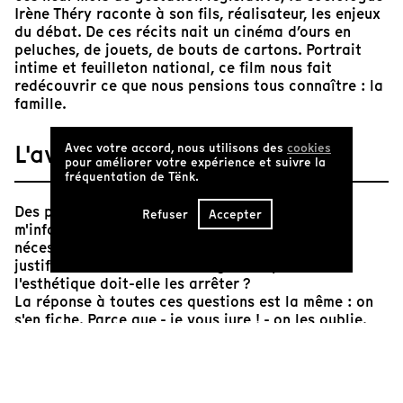
Irène Théry raconte à son fils, réalisateur, les enjeux
du débat. De ces récits nait un cinéma d’ours en
peluches, de jouets, de bouts de cartons. Portrait
intime et feuilleton national, ce film nous fait
redécouvrir ce que nous pensions tous connaître : la
famille.
L'avis de Tënk
Avec votre accord, nous utilisons des
cookies
pour améliorer votre expérience et suivre la
fréquentation de Tënk.
Des peluches ? Ne serait-on pas en train de
Refuser
Accepter
m'infantiliser ? Que font là ces oursons ? Quelle
nécessité cinématographique ont-ils ? Comment
justifier moralement leur usage ? La police de
l'esthétique doit-elle les arrêter ?
La réponse à toutes ces questions est la même : on
s'en fiche. Parce que - je vous jure ! - on les oublie.
Bien sûr, oui, on s'amuse de l'animation, de ses trucs
et astuces, de ses détails légers. Mais l'idée de
réalisation semble au bout d'un temps tellement
naturelle qu'elle passe en retrait, laissant notre