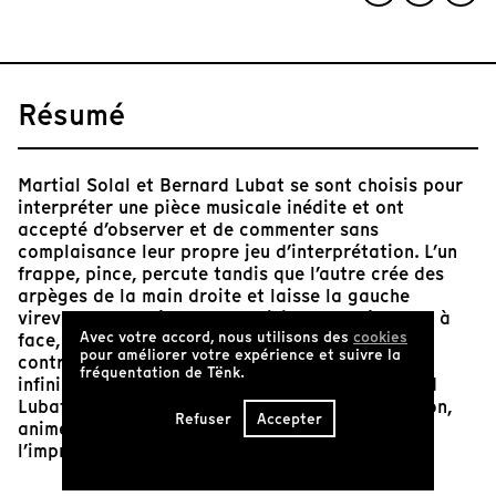
Résumé
Martial Solal et Bernard Lubat se sont choisis pour
interpréter une pièce musicale inédite et ont
accepté d’observer et de commenter sans
complaisance leur propre jeu d’interprétation. L’un
frappe, pince, percute tandis que l’autre crée des
arpèges de la main droite et laisse la gauche
virevolter au gré d’une fantaisie ordonnée. Face à
Avec votre accord, nous utilisons des
cookies
face, de clavier à clavier, les deux pianos tout
pour améliorer votre expérience et suivre la
contre, presque enchâssés, ne faisant plus qu’un
fréquentation de Tënk.
infini ruban de touches, Martial Solal et Bernard
Lubat s’adonnent à l’art subtil d’une conversation,
Refuser
Accepter
animée par la maîtrise paradoxale de
l’improvisation.