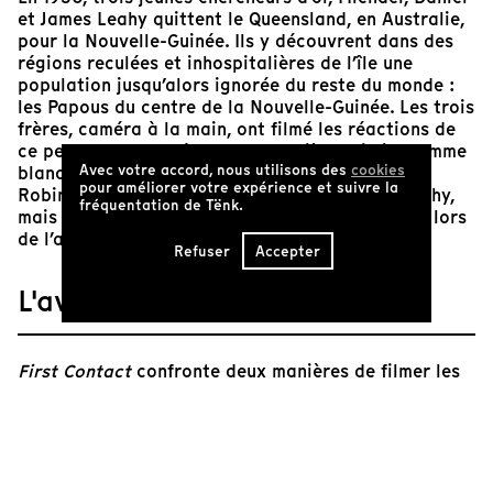
et James Leahy quittent le Queensland, en Australie,
pour la Nouvelle-Guinée. Ils y découvrent dans des
régions reculées et inhospitalières de l’île une
population jusqu’alors ignorée du reste du monde :
les Papous du centre de la Nouvelle-Guinée. Les trois
frères, caméra à la main, ont filmé les réactions de
ce peuple confronté pour la première fois à l’homme
Avec votre accord, nous utilisons des
cookies
blanc. Cinquante ans plus tard, Bob Connolly et
pour améliorer votre expérience et suivre la
Robin Anderson interrogent Daniel et James Leahy,
fréquentation de Tënk.
mais aussi certains Papous qui étaient présents lors
de l’arrivée de ces Blancs sur leur territoire.
Refuser
Accepter
L'avis de Tënk
First Contact
confronte deux manières de filmer les
Papous de Nouvelle-Guinée. D’une part, celle des
premiers explorateurs en 1930, venus non pas au
nom de la connaissance mais pour le seul profit de
l’or, dans une époque où l’on se faisait porter sans
vergogne pour traverser les rivières. D’autre part,