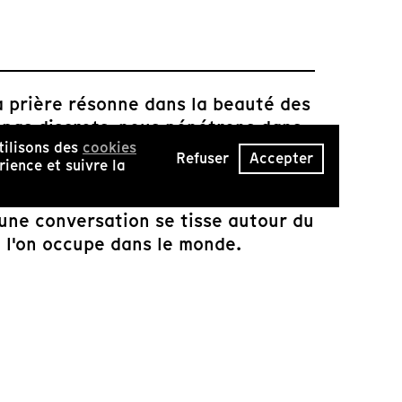
la prière résonne dans la beauté des
À pas discrets, nous pénétrons dans
tilisons des
cookies
ée du monde, au cœur de la nature
Refuser
Accepter
ience et suivre la
 chaude et intime du feu de
s sur la vie d'ascèse sont posées.
une conversation se tisse autour du
e l'on occupe dans le monde.
Lysa Heurtier Manzanares