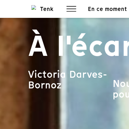
En ce moment
À l'éca
Victoria Darves-
Nou
Bornoz
pou