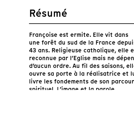
Résumé
Françoise est ermite. Elle vit dans
une forêt du sud de la France depui
43 ans. Religieuse catholique, elle e
reconnue par l’Eglise mais ne dépe
d’aucun ordre. Au fil des saisons, el
ouvre sa porte à la réalisatrice et l
livre les fondements de son parcou
spirituel. L’image et la parole
dessinent les contours d’une
expérience qui s’enracine dans la
tradition mystique chrétienne et d
le ressort principal est une lutte a
son propre « moi ».