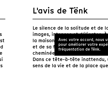
L'avis de Tënk
Le silence de la solitude et de 
s
images, intenses et délicates. 
Avec votre accord, nous u
st
la maison de cette femme retir
pour améliorer votre expér
nd
et de sa foi. Et dans la lumière
fréquentation de Tënk.
le
cheminée, les questions brûlante
ui
Dans ce tête-à-tête inattendu, 
rs
sens de la vie et de la place qu
ont
vec