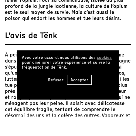
fumer l’opium. Pour sa communauté, isolée au plus
profond de la jungle laotienne, la culture de l’opium
est le seul moyen de survie. Mais c’est aussi le
poison qui endort les hommes et tue leurs désirs.
L'avis de Tënk
À peine sorti de l'adolescence, Laosan se consume
Avec votre accord, nous utilisons des
cookies
dans les vapeurs de l'opium, tandis que sa compagne
pour améliorer votre expérience et suivre la
s'épuise aux travaux des champs. Sa famille ainsi
fréquentation de Tënk.
qu'une poignée de paysans Akhas du nord du Laos,
luttent pour continuer à cultiver cette plante qui les
Refuser
Accepter
tue pourtant peu à peu. Nicolas Graux filme au plus
près les corps des hommes accablés par la chaleur
et rongés par les opiacés, et ceux des femmes qui ne
ménagent pas leur peine. Il saisit avec délicatesse
cet équilibre fragile, tentant de comprendre le
désarroi des uns et la colère des autres. Vaporeux et
atmosphérique, "Century of smoke" avance en
tableaux visuels et sonores, au cœur d'une nature
luxuriante, belle et rude. Au gré des confidences, on