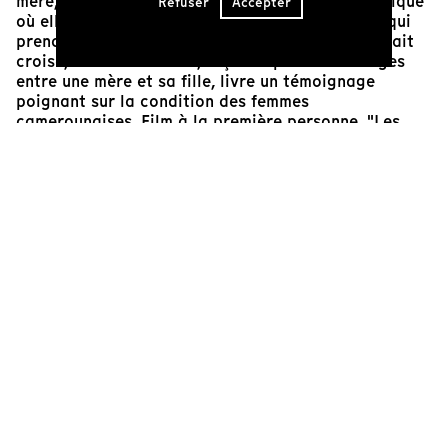
mère, avant de décider de partir. Depuis la Belgique
Refuser
Accepter
où elle vit aujourd'hui, elle a préparé ce retour qui
prendra les allures d'un film de cinéma. Ce portrait
croisé, tout en nuances, façonné par les échanges
entre une mère et sa fille, livre un témoignage
poignant sur la condition des femmes
camerounaises. Film à la première personne, "Les
Deux Visages d'une femme Bamiléké" donne accès à
une parole bouleversante et nécessaire.
Pascal Catheland
Réalisateur
Cinéaste(s)