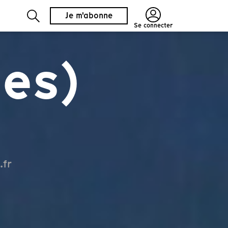
Je m'abonne
Se connecter
ies)
.fr