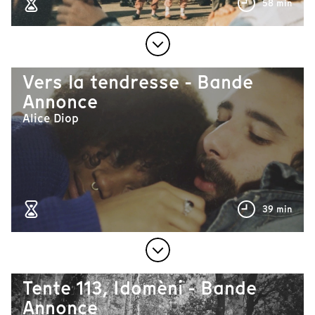
58 min
Vers la tendresse - Bande
Annonce
Alice Diop
39 min
Tente 113, Idomèni - Bande
Annonce