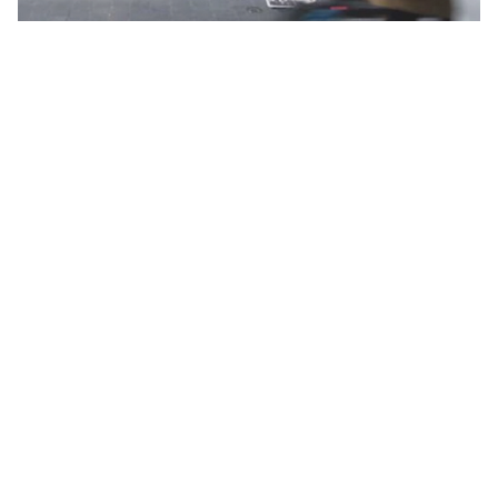
Petit Spartacus - Bande
Annonce
Sara Ganem
28 min
Le Petit Carnet rouge - Bande
Annonce
Olivier Martin, Anaïs Godard