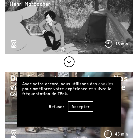
Henri Marbacher
18 min
Des âmes et des ombres - Nos
Avec votre accord, nous utilisons des
cookies
vies à la rue - Bande Annonce
pour améliorer votre expérience et suivre la
fréquentation de Tënk.
Collectif Parlons Clichés, Les Ziconofages
Refuser
Accepter
45 min