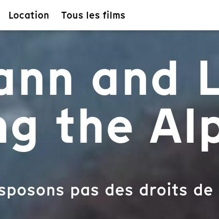
Location
Tous les films
nn and L
ng the Al
sposons pas des droits de 