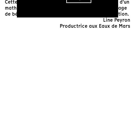
Cette architecture qui semble issue des rêveries d'un
mathématicien mélancolique, devient le personnage
de béton tout droit sorti d'un film de science fiction.
Line Peyron
Productrice aux Eaux de Mars
Cinéaste(s)