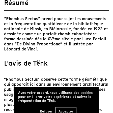
Résumé
“Rhombus Sectus” prend pour sujet les mouvements
et la fréquentation quotidienne de la bibliothèque
nationale de Minsk, en Biélorussie, fondée en 1922 et
dessinée comme un parfait rhombicuboctaèdre,
forme dessinée dès le XVème siècle par Luca Pacioli
dans “De Divina Proportione” et illustrée par
Léonard de Vinci.
L'avis de Tënk
"Rhombus Sectus" observe cette forme géométrique
qui apparaît ici dans un environnement architectural
public, transformée et réactivée par la foule de ses
Avec votre accord, nous utilisons des
cookies
usagers anonymes. Le film documente et met en
pour améliorer votre expérience et suivre la
images le travail de recherche obsédant du
fréquentation de Tënk.
plasticien, de cette forme dont la mystérieuse
récurrence dans l'histoire de l'art peut interroger.
Refuser
Accepter