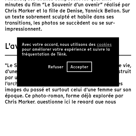
minutes du film “Le Souvenir d’un avenir” réalisé par
Chris Marker et la fille de Denise, Yannick Bellon. Sur
un texte sobrement sculpté et habile dans ses
transitions, les photos se succèdent ou se sur-
impressionnent.
L'avis de Tënk
Avec votre accord, nous utilisons des
cookies
pour améliorer votre expérience et suivre la
fréquentation de Tënk.
"Le Souvenir d'un avenir" retrace le journal d'une vie,
Refuser
Accepter
d'une époque, d'un temps révolu. Le film est construit
par un regard pluriel : celui d'une femme faisant
l'archéologie d'une mère, celui d'un homme sur les
images du passé et surtout celui d'une femme sur son
époque. Ce photo-roman, forme déjà explorée par
Chris Marker, questionne ici le regard que nous
posons sur des images passées, regardant comment
l’Histoire influence, de manière sous-jacente voire
inconscience, notre lecture de la photographie. Face
à ces photographies qui traversent les décennies,
devenons-nous des spectateurs omniscients de ces