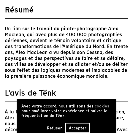
Résumé
Un film sur le travail du pilote-photographe Alex
Maclean, qui avec plus de 400 000 photographies
aériennes, devient le témoin volontaire et critique
des transformations de l’Amérique du Nord. En trente
ans, Alex MacLean a vu depuis son Cessna, des
paysages et des perspectives se faire et se défaire,
des villes se développer et se dilater et/ou se déliter
sous l’effet des logiques modernes et implacables de
la première puissance économique mondiale.
L'avis de Tënk
Avec votre accord, nous utilisons des
cookies
pour améliorer votre expérience et suivre la
À la fois chroniqueur du paysage, artiste plasticien,
fréquentation de Tënk.
Alex Maclean, initialement diplômé en architecture,
nous embarque dans son petit avion et nous
Refuser
Accepter
découvrons ainsi le hors champs de son travail. Avec