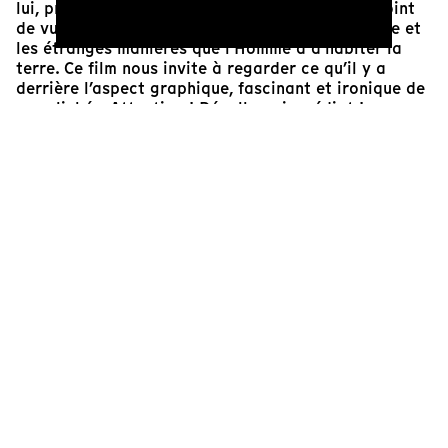
lui, prenant de la hauteur, nous changeons de point
de vue sur les très divers paysages de l’Amérique et
les étranges manières que l’Homme a d’habiter la
terre. Ce film nous invite à regarder ce qu’il y a
derrière l’aspect graphique, fascinant et ironique de
ces clichés. Attention ! Décollage immédiat !
Line Peyron
Cinéaste(s)