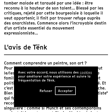
tomber malade et taraudé par une idée : être
reconnu à la hauteur de son talent… Blessé par les
critiques, rejeté par cette bourgeoisie à laquelle il
veut appartenir, il finit par trouver refuge auprès
des anarchistes. Commence alors l’incroyable destin
d’un artiste essentiel du mouvement
expressionniste…
L'avis de Tënk
Comment comprendre un peintre, son art ?
Pour Watkins la réponse est complexe : on ne peut
Avec votre accord, nous utilisons des
cookies
le/les comprendre sans appréhender un contexte
pour améliorer votre expérience et suivre la
familial, intime mais aussi les enjeux sociétaux et
fréquentation de Tënk.
politiques qui traversent une époque. Tout est lié. Et
c’est avec force que Watkins s’attelle à cette tache.
Refuser
Accepter
Bien loin de la forme classique du "portrait d’artiste"
qui fait alterner documents d’archives et
reconstitution, le cinéaste invente une forme
singulière : comme si Munch et ses contemporains