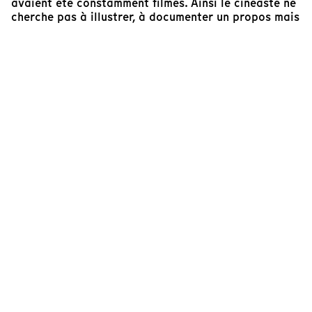
avaient été constamment filmés. Ainsi le cinéaste ne
cherche pas à illustrer, à documenter un propos mais
à saisir en un film ce que fut Munch et son temps,
utilisant les multiples ressources de l’outil
audiovisuel (le montage est particulièrement
remarquable) pour donner à voir au spectateur.
"Edvard Munch" est une œuvre fleuve, d’une
amplitude rare, l’expression d’une révolte, d’un
engagement qui traverse tout autant l’œuvre du
peintre Munch que celle du cinéaste Watkins.
Sylvain Bich
Projectionniste
Cinéaste(s)