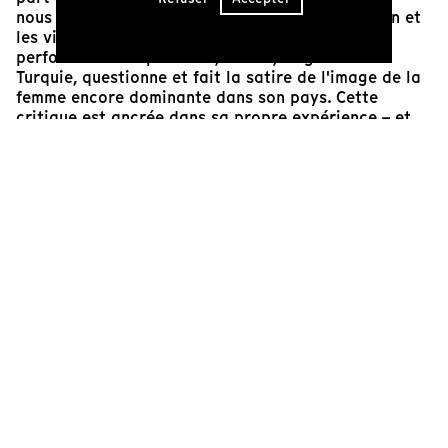
nous divertir, mais aussi pour rendre l'oppression et
les violences visibles et critiquables. Dans ses
performances imparables, Gözde, originaire de
Turquie, questionne et fait la satire de l'image de la
femme encore dominante dans son pays. Cette
critique est ancrée dans sa propre expérience – et
c'est précisément ce qui la rend si drôle. Lokke,
d'Allemagne, souligne quant à iel que l'art du clown
permet la métamorphose, d'essayer différentes
identités et personnages, de refuser de se laisser
enfermer dans des stéréotypes ridicules. Ce court
métrage de Jana Rothe propose de façon
convaincante d'adopter une attitude clownesque
face au monde et de s'interroger : comment en
sommes-nous arrivé•es à sacrifier l'amusement et la
subversion au profit de la rationalité dans notre vie
quotidienne ?
Luc-Carolin Ziemann
Programmatrice, autrice et formatrice cinéma