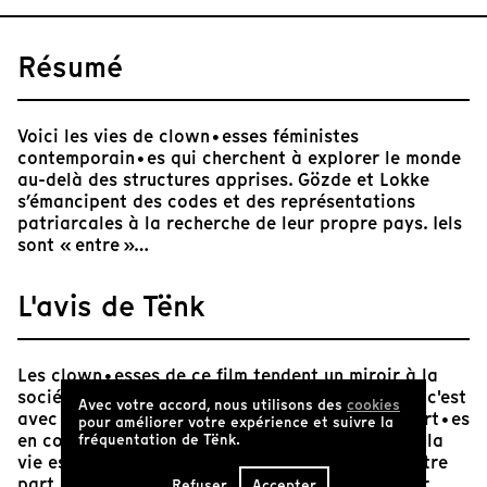
Résumé
Voici les vies de clown•esses féministes
contemporain•es qui cherchent à explorer le monde
au-delà des structures apprises. Gözde et Lokke
s’émancipent des codes et des représentations
patriarcales à la recherche de leur propre pays. Iels
sont « entre »…
L'avis de Tënk
Les clown•esses de ce film tendent un miroir à la
société et aiment enfreindre les règles, même si c'est
Avec votre accord, nous utilisons des
cookies
avec un clin d'œil. Iels sont par nature des expert•es
pour améliorer votre expérience et suivre la
en contradiction, car iels savent d'une part que la
fréquentation de Tënk.
vie est bien trop courte pour être triste, et d'autre
part qu'iels utilisent leur art non seulement pour
Refuser
Accepter