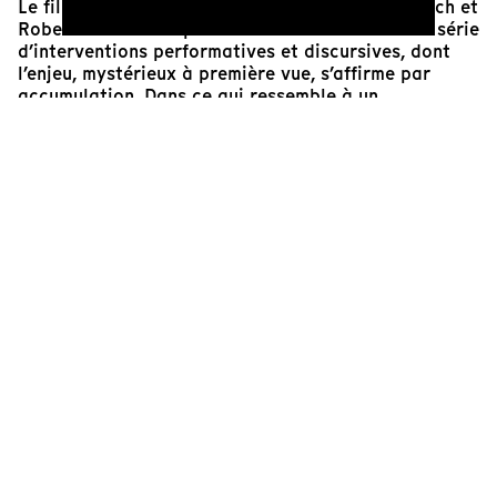
Le film des artistes allemands Romana Schmalisch et
Robert Schlicht se présente sous la forme d’une série
d’interventions performatives et discursives, dont
l’enjeu, mystérieux à première vue, s’affirme par
accumulation. Dans ce qui ressemble à un
laboratoire, une école ou au siège d’une entreprise,
de jeunes candidats sont soumis à un ensemble
d’exercices et de tests psychologiques, cognitifs et
sociaux étranges et déconcertants. Une jeune femme
se tient à quatre pattes sur une table de dissection
tandis qu’on explique à ses condisciples la façon de
la découper comme un mouton. Dans une salle
obscure, un homme s’époumone sur un tapis de
course, et un jeune cavalier tourne en rond en
suspendant une carotte devant son cheval. Des
désirs, volontés et intérêts exprimés dans le langage
courant sont replacés dans la novlangue
managériale. On croit à une expérimentation, mais
nous ne sommes pas dans un laboratoire : c’est une
usine drôle et glaçante, qui cherche à transformer
des individus en ressources humaines utiles à
l’entreprise.