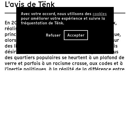
L'avis de Tënk
Avec votre accord, nous utilisons des
cookies
pour améliorer votre expérience et suivre la
En 2014 et 2015, Florence Gatineau Sailliant-Bex,
fréquentation de Tënk.
réalisatrice, sillonne la région parisienne et suit
principalement quatre jeunes engagés en politique,
Refuser
Accepter
alors en campagnes électorales. Militants tant sur
des listes de gauche que des listes de droite mais
désirant se coordonner entre eux, ces jeunes issus
des quartiers populaires se heurtent à un plafond de
verre et parfois à un racisme crasse, aux codes et à
l’inertie politiques, à la réalité de la différence entre
les classes sociales… À la fois citoyens engagés et
néophytes en politique, ils dressent le bilan de leur
expérience cinq années plus tard. D’une grande
probité,
La Cité politique
donne à voir et à entendre
les lointains héritiers de la Marche pour l’égalité.
Tangui Perron
Historien et programmateur