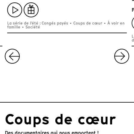
La série de l'été : Congés payés
•
Coups de cœur
•
À voir en
famille
•
Société
L
d
I
t
e
m
L'édito de la semaine
1
Yoknapatawpha Koban
Lire l'édito
o
Louzoù
f
4