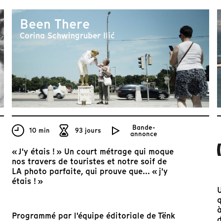
Been There
Corina Schwingruber Ilić
Bande-
10 min
93 jours
annonce
« J'y étais ! » Un court métrage qui moque
nos travers de touristes et notre soif de
LA photo parfaite, qui prouve que... « j'y
étais ! »
à
Programmé par
l'équipe éditoriale de Tënk
d