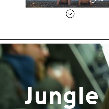
Item
1
of
8
Jungle