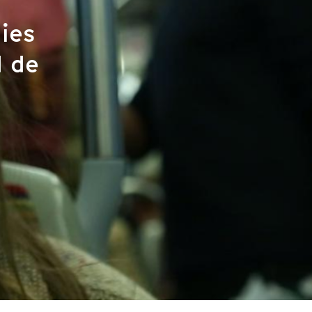
mies
d de