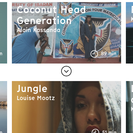
Coconut Head
Generation
Alain Kassanda
n
89 min
Jungle
Louise Mootz
n
51 min