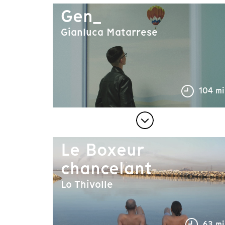
Gen_
Gianluca Matarrese
104 mi
Le Boxeur
chancelant
Lo Thivolle
63 mi