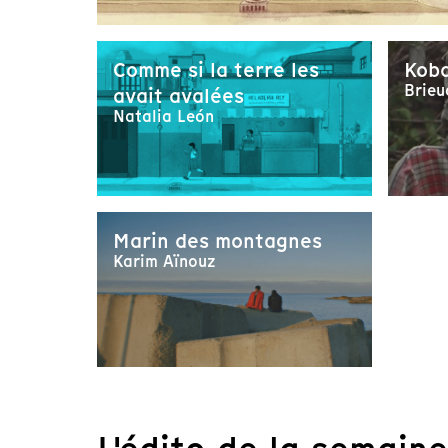
Comme si la terre les
Kob
Brieu
avait avalées
Natalia León
Marin des montagnes
Karim Aïnouz