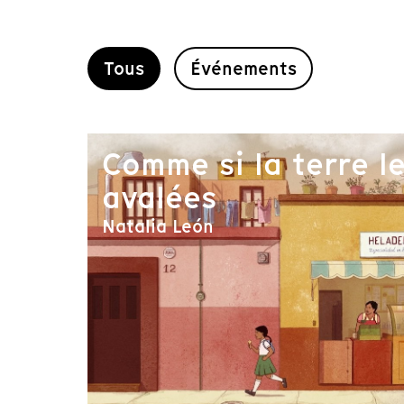
Tous
Événements
Comme si la terre le
avalées
Natalia León