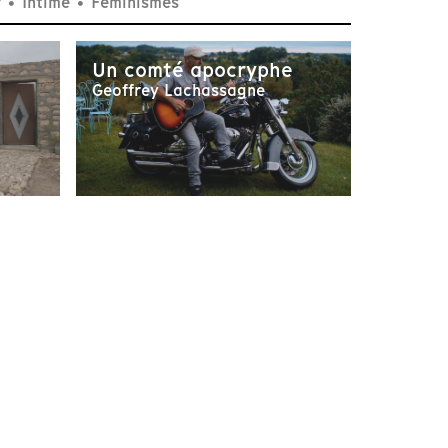
r
•
Intime
•
Féminismes
Un comté apocryphe
Geoffrey Lachassagne