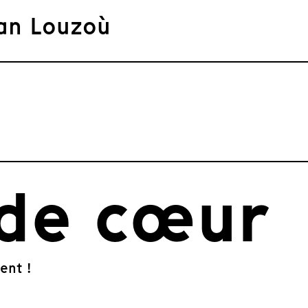
an Louzoù
de cœur
ent !