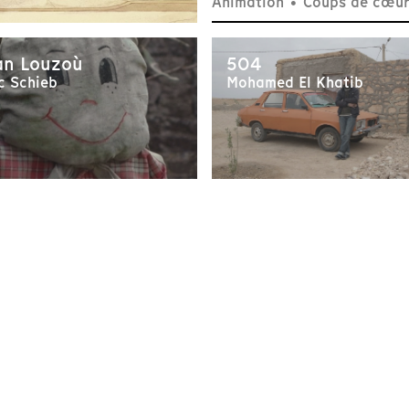
Animation
•
Coups de cœu
an Louzoù
504
c Schieb
Mohamed El Khatib