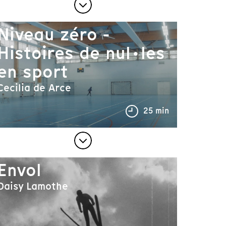
Niveau zéro -
Histoires de nul·les
en sport
Cecilia de Arce
25 min
Envol
Daisy Lamothe