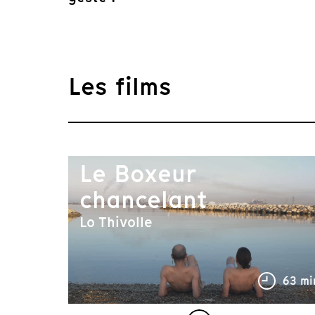
Les films
Le Boxeur
chancelant
Lo Thivolle
63 mi