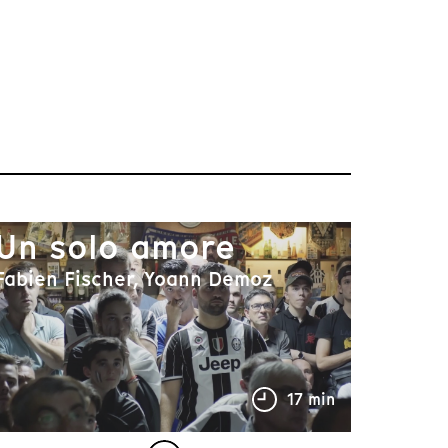
Un solo amore
Fabien Fischer, Yoann Demoz
17 min