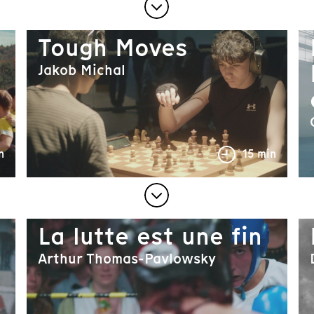
Tough Moves
Jakob Michal
n
15 min
La lutte est une fin
Arthur Thomas-Pavlowsky