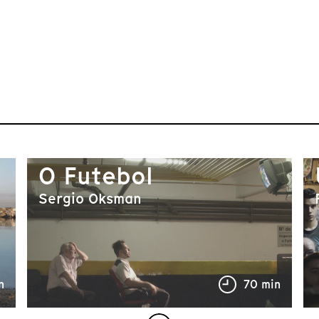
O Futebol
Sergio Oksman
n
70 min