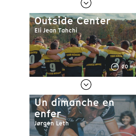
Outside Center
Eli Jean Tahchi
20 mi
Un dimanche en
enfer
Jørgen Leth