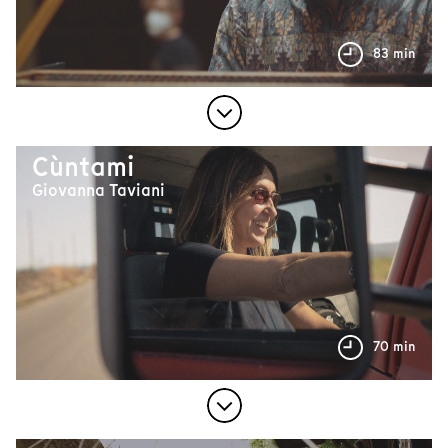
83 min
Cùntami
Giovanna Taviani
70 min