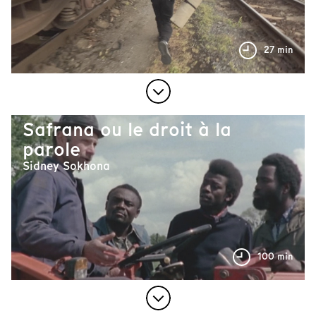
27 min
Safrana ou le droit à la
parole
Sidney Sokhona
100 min