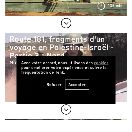
105 min
Route 181, fragments d'un
voyage en Palestine-Israël -
Partie 3 : Nord
Michel Khleifi, Eyal Sivan
Avec votre accord, nous utilisons des
cookies
pour améliorer votre expérience et suivre la
fréquentation de Tënk.
Refuser
Accepter
86 min
Temps mort (Écoutez voir)