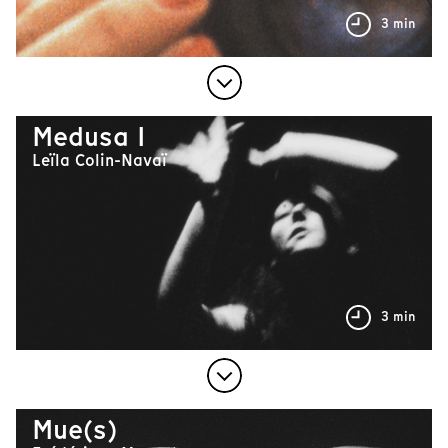
3 min
Medusa I
Leïla Colin-Navaï
3 min
Mue(s)