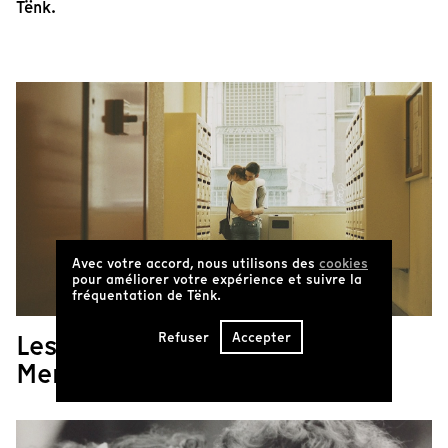
Tënk.
Avec votre accord, nous utilisons des
cookies
pour améliorer votre expérience et suivre la
fréquentation de Tënk.
Les films de Stéphane
Refuser
Accepter
Mercurio