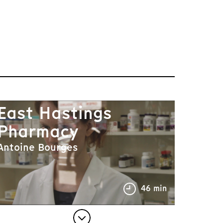
East Hastings
Pharmacy
Antoine Bourges
46 min