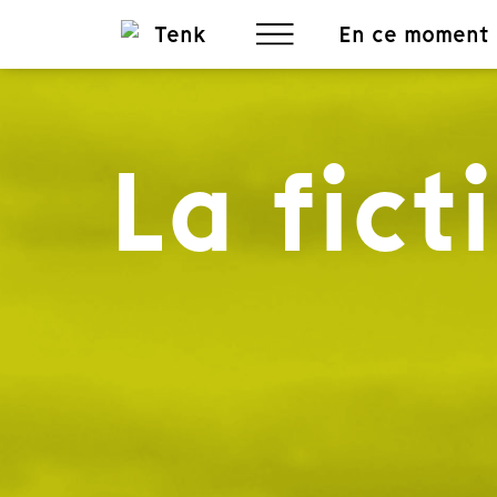
En ce moment
La fict