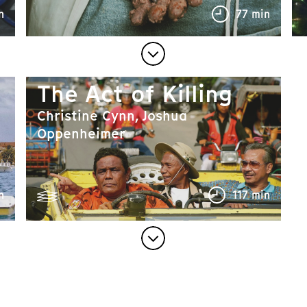
n
77 min
The Act of Killing
Christine Cynn, Joshua
Oppenheimer
n
117 min