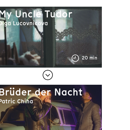
My Uncle Tudor
Olga Lucovnicova
20 min
Brüder der Nacht
Patric Chiha