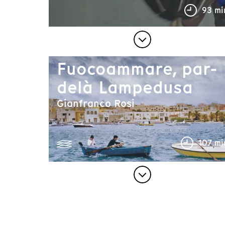
93 mi
Fuocoammare, par-
delà Lampedusa
Gianfranco Rosi
107 mi