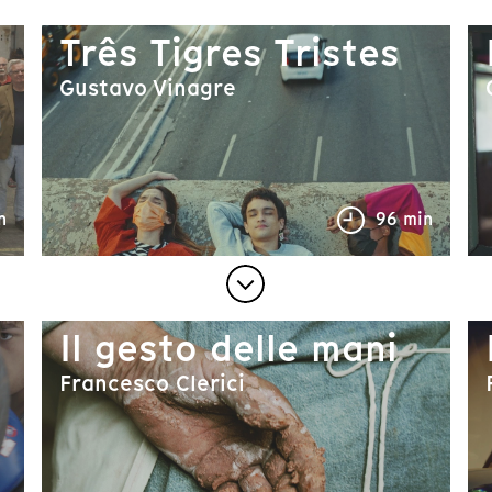
Três Tigres Tristes
Gustavo Vinagre
n
96 min
Il gesto delle mani
Francesco Clerici