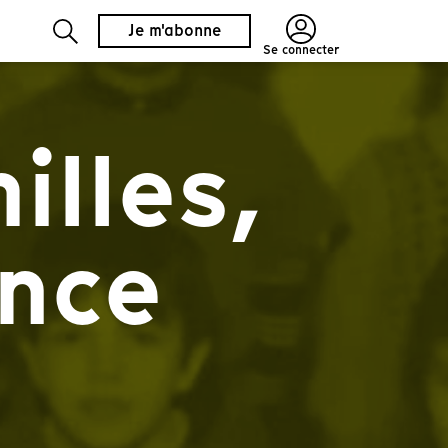
Je m'abonne
Se connecter
illes,
ance