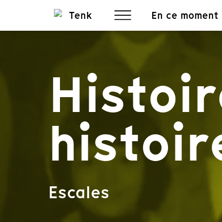
En ce moment
Histoir
histoi
Escales