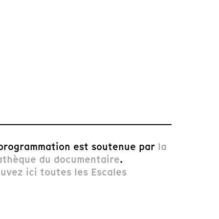
programmation est soutenue par
la
athèque du documentaire
.
uvez ici toutes les Escales