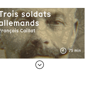
Trois soldats
allemands
François Caillat
75 min