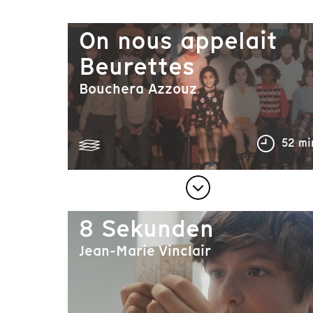
On nous appelait
Beurettes
Bouchera Azzouz
52 mi
8 Sekunden
Jean-Marie Vinclair