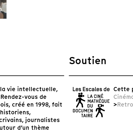
n
Soutien
a vie intellectuelle,
Cette 
s Rendez-vous de
Ciném
lois, créé en 1998, fait
>
Retro
historiens,
crivains, journalistes
autour d’un thème