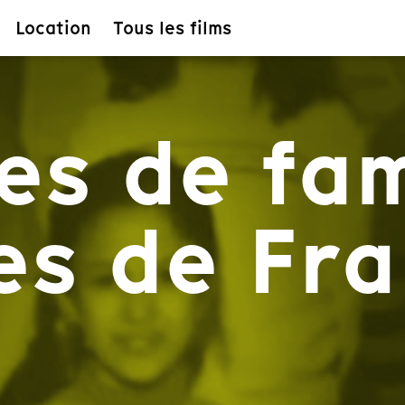
Location
Tous les films
es de fam
res de Fr