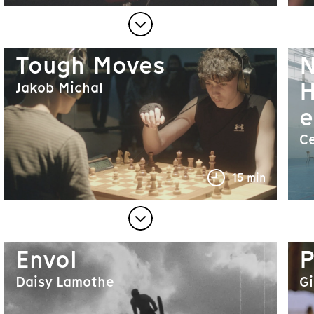
Tough Moves
N
H
Jakob Michal
e
Ce
15 min
Envol
P
Daisy Lamothe
Gi