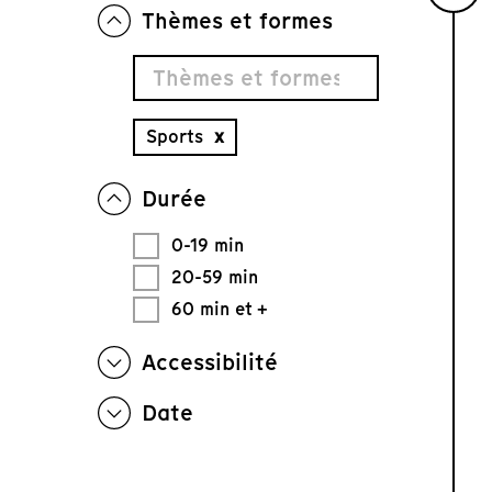
Thèmes et formes
Sports
x
Durée
0-19 min
20-59 min
60 min et +
Accessibilité
Date