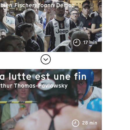
bien Fischer, Yoann Demoz
17 min
a lutte est une fin
rthur Thomas-Pavlowsky
28 min