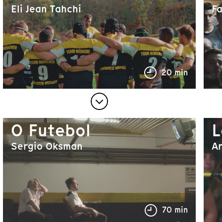
Eli Jean Tahchi
Fa
20 min
O Futebol
L
Sergio Oksman
A
70 min