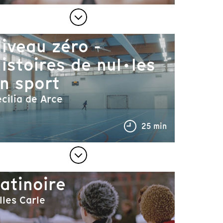
iveau zéro -
istoires de nul·les
n sport
cilia de Arce
25 min
atinoire
lles Carle