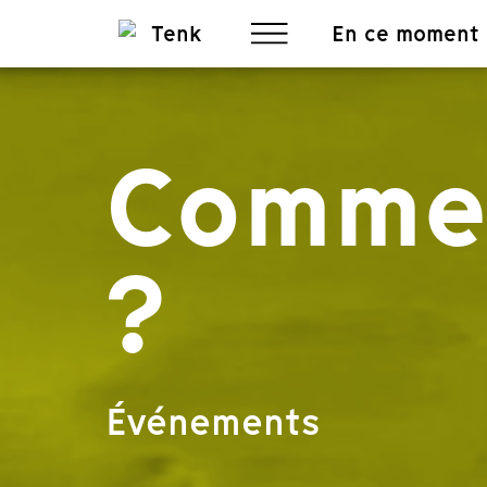
En ce moment
Commen
?
Événements