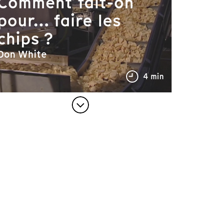
Comment fait-on
pour... faire les
chips ?
Don White
4 min