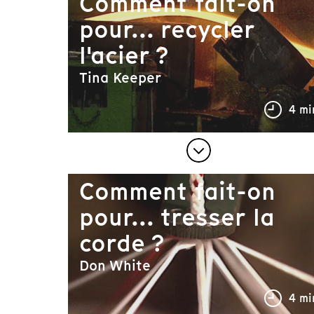
Comment fait-on
pour... recycler
l'acier ?
Tina Keeper
4 mi
Comment fait-on
pour... tresser la
corde ?
Don White
4 mi