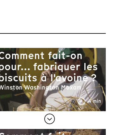
Comment fait-on
pour... fabriquer les
biscuits à l'avoine ?
Winston Washington Moxam
4 min