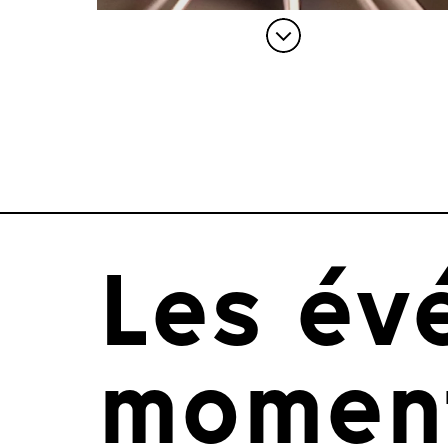
Les év
momen