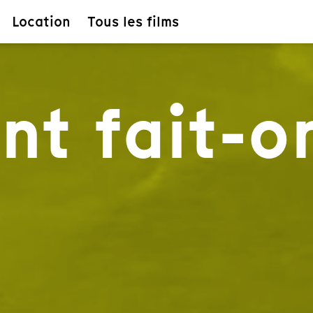
Location
Tous les films
t fait-o