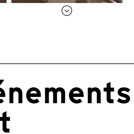
énements
t