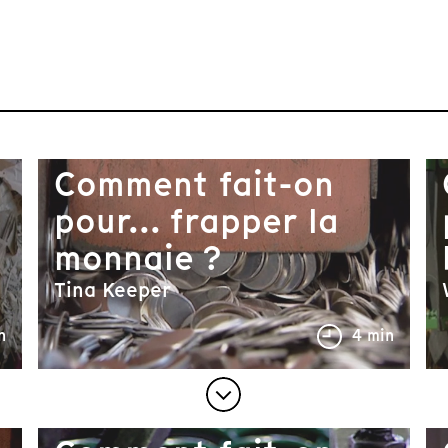
Comment fait-on
pour... frapper la
monnaie ?
Tina Keeper
n
4 min