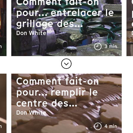
Comment fait-on
pour... entrelacer le
grillage des
clôtures ?
Don White
n
3 min
Comment fait-on
pour... remplir le
centre des
chocolats ?
Don White
n
4 min